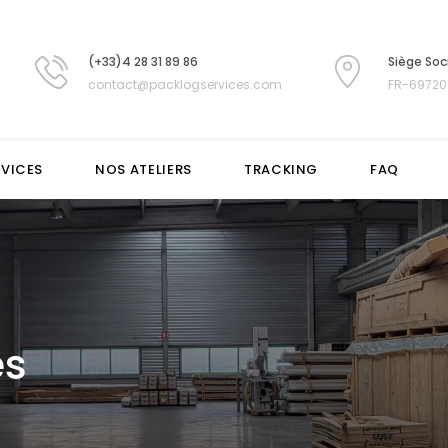
(+33)4 28 31 89 86
Siège Soc
contact@packlogservices.com
FR-69720
RVICES
NOS ATELIERS
TRACKING
FAQ
es